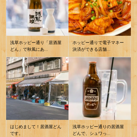
浅草ホッピー通り「居酒屋
ホッピー通りで電子マネー
どん」で秋風にあ...
決済ができる店舗...
はじめまして！居酒屋どん
浅草ホッピー通りの居酒屋
です。
どんで、シュワっ...