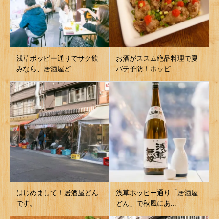
浅草ポッピー通りでサク飲
お酒がススム絶品料理で夏
みなら、居酒屋ど...
バテ予防！ホッピ...
はじめまして！居酒屋どん
浅草ホッピー通り「居酒屋
です。
どん」で秋風にあ...