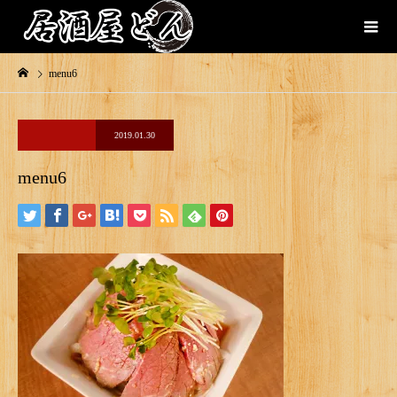
menu6
2019.01.30
menu6