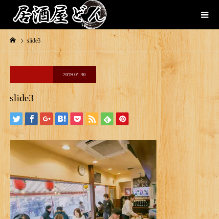
slide3
2019.01.30
slide3