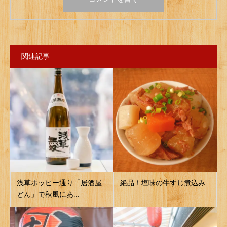
関連記事
浅草ホッピー通り「居酒屋
絶品！塩味の牛すじ煮込み
どん」で秋風にあ...