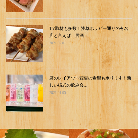
TV取材も多数！浅草ホッピー通りの有名
店と言えば、居酒...
2021.02.01
席のレイアウト変更の希望も承ります！新
しい様式の飲み会...
2021.01.05